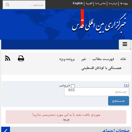
پيوند ها
درباره ما
تماس با ما
العربية
English
خانه
فهرست مطالب
خبر
پرونده ویژه
همبستگی با کودکان فلسطینی
خروجی
RSS
موردی يافت نشد یا به این مورد دسترسی ندارید!
ورود
صفحات اجتماعی