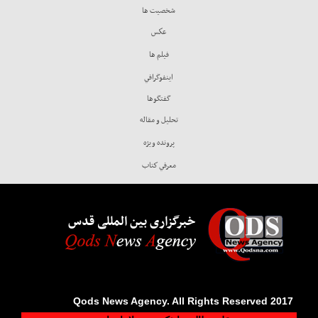
شخصيت ها
عكس
فيلم ها
اينفوگرافي
گفتگوها
تحليل و مقاله
پرونده ويژه
معرفي كتاب
خبرگزاری بین المللی قدس
2017 Qods News Agency. All Rights Reserved