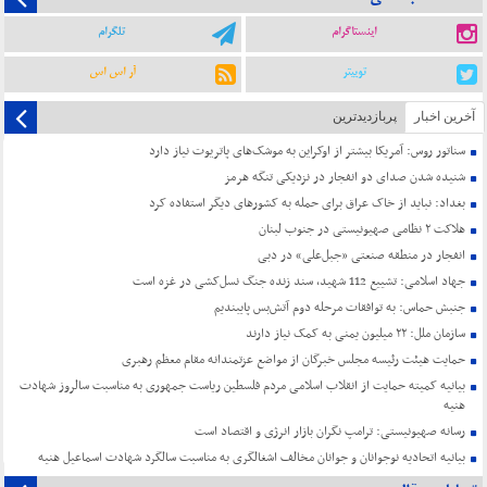
اینستاگرام
تلگرام
توییتر
آر اس اس
آخرین اخبار
پربازدیدترین
سناتور روس: آمریکا بیشتر از اوکراین به موشک‌های پاتریوت نیاز دارد
شنیده شدن صدای دو انفجار در نزدیکی تنگه هرمز
بغداد: نباید از خاک عراق برای حمله به کشورهای دیگر استفاده کرد
هلاکت ۲ نظامی صهیونیستی در جنوب لبنان
انفجار در منطقه صنعتی «جبل‌علی» در دبی
جهاد اسلامی: تشییع 112 شهید، سند زنده جنگ نسل‌کشی در غزه است
جنبش حماس: به توافقات مرحله دوم آتش‌بس پایبندیم
سازمان ملل: ۲۲ میلیون یمنی به کمک نیاز دارند
حمایت هیئت رئیسه مجلس خبرگان از مواضع عزتمندانه مقام معظم رهبری
بیانیه کمیته حمایت از انقلاب اسلامی مردم فلسطین ریاست جمهوری به مناسبت سالروز شهادت
هنیه
رسانه صهیونیستی: ترامپ نگران بازار انرژی و اقتصاد است
بیانیه اتحادیه نوجوانان و جوانان مخالف اشغالگری به مناسبت سالگرد شهادت اسماعیل هنیه