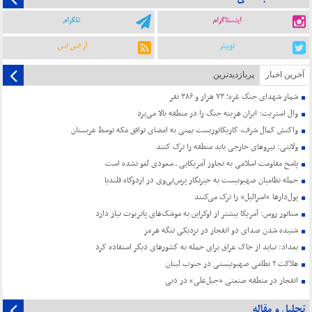
اینستاگرام
تلگرام
توییتر
آر اس اس
آخرین اخبار
پربازدیدترین
شمار شهدای جنگ غزه؛ ۷۳ هزار و ۳۸۶ نفر
وال استریت: ایران هزینه جنگ را در منطقه بالا می‌برد
واکنش کمال شرف، کاریکاتوریست یمنی به امضای توافق مکه توسط عربستان
ولایتی: نیروهای خارجی باید منطقه را ترک کنند
پاسخ مقاومت اسلامی به تجاوز آمریکایی ـ سعودی لغو نشده است
حمله نظامیان صهیونیست به خبرنگار پرس‌تی‌وی در اردوگاه قلندیا
پول‌دارها “اسرائیل” را ترک می‌کنند
سناتور روس: آمریکا بیشتر از اوکراین به موشک‌های پاتریوت نیاز دارد
شنیده شدن صدای دو انفجار در نزدیکی تنگه هرمز
بغداد: نباید از خاک عراق برای حمله به کشورهای دیگر استفاده کرد
هلاکت ۲ نظامی صهیونیستی در جنوب لبنان
انفجار در منطقه صنعتی «جبل‌علی» در دبی
تحلیل و مقاله