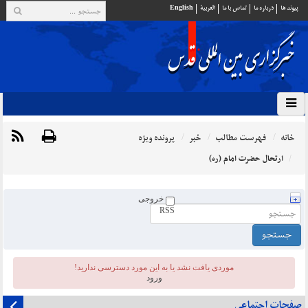
پيوند ها
درباره ما
تماس با ما
العربية
English
خانه
فهرست مطالب
خبر
پرونده ویژه
ارتحال حضرت امام (ره)
خروجی
RSS
موردی يافت نشد یا به این مورد دسترسی ندارید!
ورود
صفحات اجتماعی