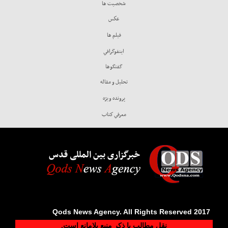
شخصيت ها
عكس
فيلم ها
اينفوگرافي
گفتگوها
تحليل و مقاله
پرونده ويژه
معرفي كتاب
خبرگزاری بین المللی قدس
2017 Qods News Agency. All Rights Reserved
نقل مطالب با ذکر منبع بلامانع است.