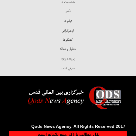
شخصيت ها
عكس
فيلم ها
اينفوگرافي
گفتگوها
تحليل و مقاله
پرونده ويژه
معرفي كتاب
خبرگزاری بین المللی قدس
2017 Qods News Agency. All Rights Reserved
نقل مطالب با ذکر منبع بلامانع است.