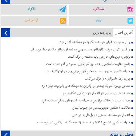
اینستاگرام
تلگرام
توییتر
آر اس اس
آخرین اخبار
پربازدیدترین
وال استریت: ایران هزینه جنگ را در منطقه بالا می‌برد
واکنش کمال شرف، کاریکاتوریست یمنی به امضای توافق مکه توسط عربستان
ولایتی: نیروهای خارجی باید منطقه را ترک کنند
پاسخ مقاومت اسلامی به تجاوز آمریکایی ـ سعودی لغو نشده است
حمله نظامیان صهیونیست به خبرنگار پرس‌تی‌وی در اردوگاه قلندیا
پول‌دارها “اسرائیل” را ترک می‌کنند
سناتور روس: آمریکا بیشتر از اوکراین به موشک‌های پاتریوت نیاز دارد
شنیده شدن صدای دو انفجار در نزدیکی تنگه هرمز
بغداد: نباید از خاک عراق برای حمله به کشورهای دیگر استفاده کرد
هلاکت ۲ نظامی صهیونیستی در جنوب لبنان
انفجار در منطقه صنعتی «جبل‌علی» در دبی
جهاد اسلامی: تشییع 112 شهید، سند زنده جنگ نسل‌کشی در غزه است
تحلیل و مقاله