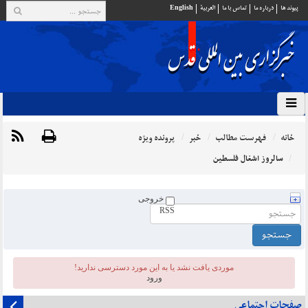
پيوند ها
درباره ما
تماس با ما
العربية
English
خانه
فهرست مطالب
خبر
پرونده ویژه
سالروز اشغال فلسطین
خروجی
RSS
موردی يافت نشد یا به این مورد دسترسی ندارید!
ورود
صفحات اجتماعی