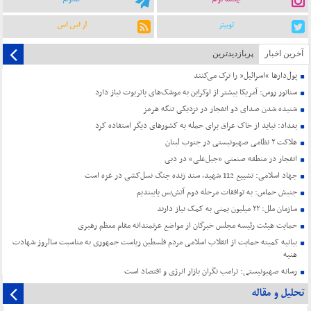
توییتر
آر اس اس
آخرین اخبار
پربازدیدترین
پول‌دارها “اسرائیل” را ترک می‌کنند
سناتور روس: آمریکا بیشتر از اوکراین به موشک‌های پاتریوت نیاز دارد
شنیده شدن صدای دو انفجار در نزدیکی تنگه هرمز
بغداد: نباید از خاک عراق برای حمله به کشورهای دیگر استفاده کرد
هلاکت ۲ نظامی صهیونیستی در جنوب لبنان
انفجار در منطقه صنعتی «جبل‌علی» در دبی
جهاد اسلامی: تشییع 112 شهید، سند زنده جنگ نسل‌کشی در غزه است
جنبش حماس: به توافقات مرحله دوم آتش‌بس پایبندیم
سازمان ملل: ۲۲ میلیون یمنی به کمک نیاز دارند
حمایت هیئت رئیسه مجلس خبرگان از مواضع عزتمندانه مقام معظم رهبری
بیانیه کمیته حمایت از انقلاب اسلامی مردم فلسطین ریاست جمهوری به مناسبت سالروز شهادت
هنیه
رسانه صهیونیستی: ترامپ نگران بازار انرژی و اقتصاد است
تحلیل و مقاله