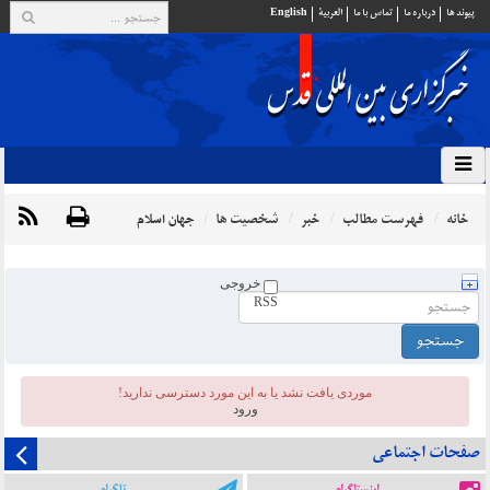
پيوند ها
درباره ما
تماس با ما
العربية
English
خانه
فهرست مطالب
خبر
شخصیت ها
جهان اسلام
خروجی
RSS
موردی يافت نشد یا به این مورد دسترسی ندارید!
ورود
صفحات اجتماعی
اینستاگرام
تلگرام