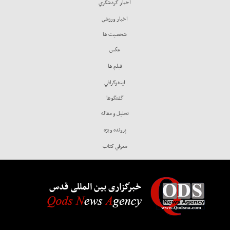
اخبار گردشگري
اخبار ورزشي
شخصيت ها
عكس
فيلم ها
اينفوگرافي
گفتگوها
تحليل و مقاله
پرونده ويژه
معرفي كتاب
خبرگزاری بین المللی قدس