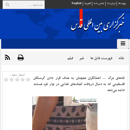
پيوند ها
درباره ما
تماس با ما
العربية
English
خانه
فهرست فایل ها
خبر
فیلم
امتیاز دهید :
تله‌های مرگ ... اشغالگران همچنان به هدف قرار دادن گرسنگان
فلسطینی که به دنبال دریافت کمک‌های غذایی در نوار غزه هستند
ادامه می‌دهد