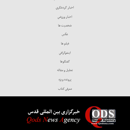
اخبار گردشگري
اخبار ورزشي
شخصيت ها
عكس
فيلم ها
اينفوگرافي
گفتگوها
تحليل و مقاله
پرونده ويژه
معرفي كتاب
خبرگزاری بین المللی قدس